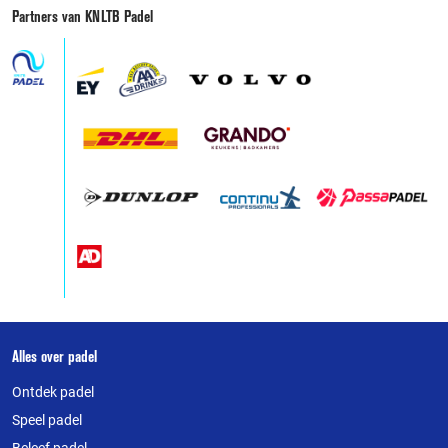
Partners van KNLTB Padel
Over
Alles over padel
deze
Ontdek padel
website
Speel padel