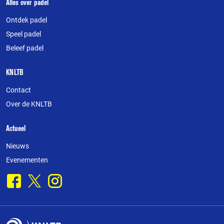
Over
Alles over padel
deze
Ontdek padel
website
Speel padel
Beleef padel
KNLTB
Contact
Over de KNLTB
Actueel
Nieuws
Evenementen
Facebook
X
Instagram