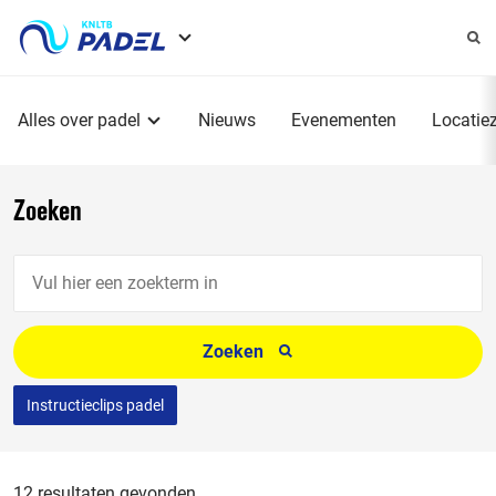
Service
menu
Hoofdmenu
Alles over padel
Nieuws
Evenementen
Locatie
Zoeken
Vul
hier
een
Zoeken
zoekterm
in
Instructieclips padel
12 resultaten gevonden