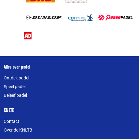
Over
Alles over padel
deze
Ontdek padel
website
Speel padel
Beleef padel
KNLTB
Contact
Over de KNLTB