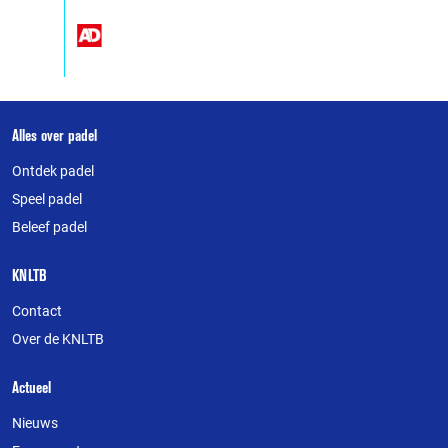
Over
Alles over padel
deze
Ontdek padel
website
Speel padel
Beleef padel
KNLTB
Contact
Over de KNLTB
Actueel
Nieuws