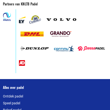
Partners van KNLTB Padel
Over
Alles over padel
deze
Ontdek padel
website
Speel padel