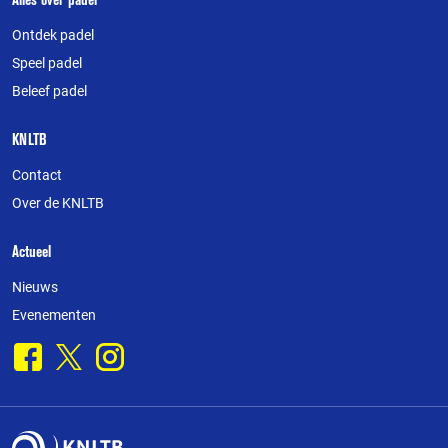
Over
deze
Ontdek padel
website
Speel padel
Beleef padel
KNLTB
Contact
Over de KNLTB
Actueel
Nieuws
Evenementen
Facebook
X
Instagram