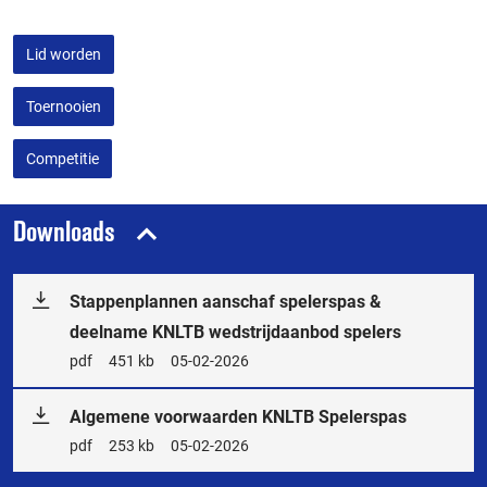
Lid worden
Toernooien
Competitie
Downloads
Stappenplannen aanschaf spelerspas &
deelname KNLTB wedstrijdaanbod spelers
Bestandstype
pdf
Bestandsgrootte
451 kb
Releasedatum
05-02-2026
Algemene voorwaarden KNLTB Spelerspas
Bestandstype
pdf
Bestandsgrootte
253 kb
Releasedatum
05-02-2026