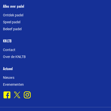
Over
Alles over padel
deze
Ontdek padel
website
Speel padel
Beleef padel
KNLTB
Contact
Over de KNLTB
Actueel
Nieuws
Evenementen
Facebook
X
Instagram