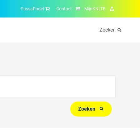
PassaPadel
Contact
MijnKNLTB
Zoeken
Zoeken