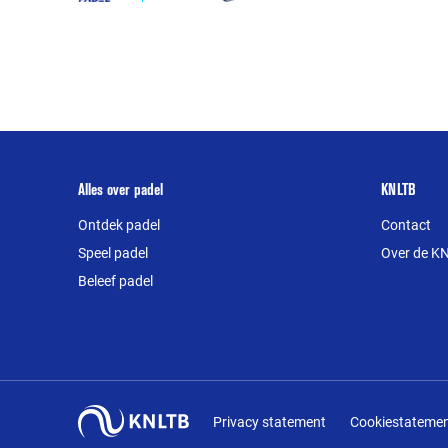
Over
Alles over padel
KNLTB
deze
Ontdek padel
Contact
website
Speel padel
Over de K
Beleef padel
Privacy statement
Cookiestateme