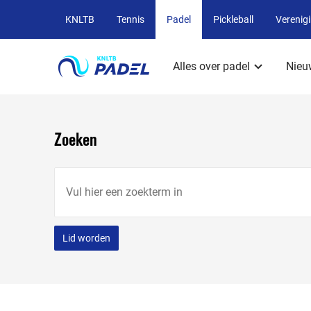
Overige
KNLTB
Tennis
Padel
Pickleball
Verenig
KNLTB
Hoofdmenu
websites
Alles over padel
Nieu
Zoeken
Vul
hier
een
zoekterm
Lid worden
in