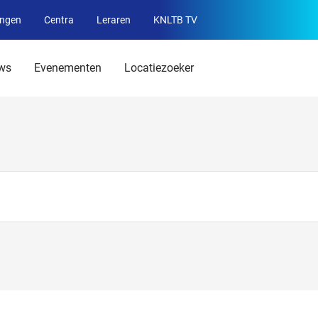
ingen
Centra
Leraren
KNLTB TV
Service
menu
ws
Evenementen
Locatiezoeker