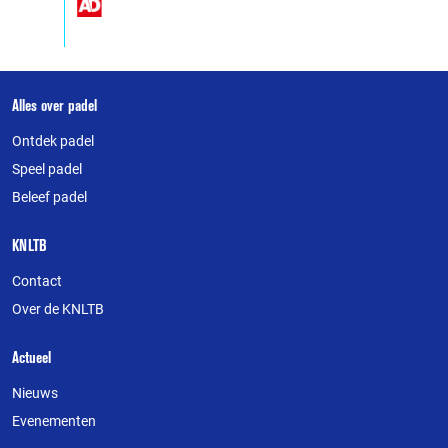
Over
Alles over padel
deze
Ontdek padel
website
Speel padel
Beleef padel
KNLTB
Contact
Over de KNLTB
Actueel
Nieuws
Evenementen