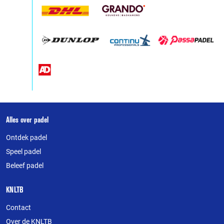
Over
Alles over padel
deze
Ontdek padel
website
Speel padel
Beleef padel
KNLTB
Contact
Over de KNLTB