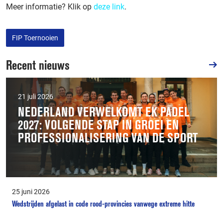
Meer informatie? Klik op
deze link
.
FIP Toernooien
Recent nieuws
21 juli 2026
NEDERLAND VERWELKOMT EK PADEL
2027: VOLGENDE STAP IN GROEI EN
PROFESSIONALISERING VAN DE SPORT
25 juni 2026
Wedstrijden afgelast in code rood-provincies vanwege extreme hitte