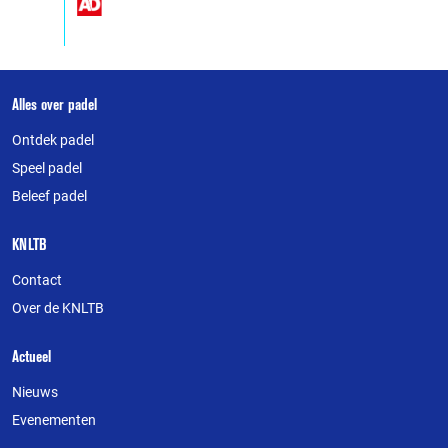
Over
Alles over padel
deze
Ontdek padel
website
Speel padel
Beleef padel
KNLTB
Contact
Over de KNLTB
Actueel
Nieuws
Evenementen