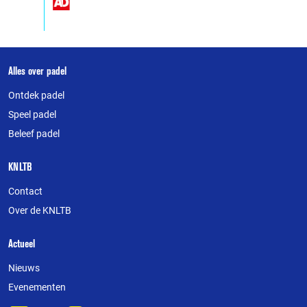
Over
Alles over padel
deze
Ontdek padel
website
Speel padel
Beleef padel
KNLTB
Contact
Over de KNLTB
Actueel
Nieuws
Evenementen