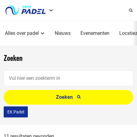
Service
menu
Hoofdmenu
Alles over padel
Nieuws
Evenementen
Locatie
Zoeken
Vul
hier
een
Zoeken
zoekterm
in
EK Padel
11 resultaten gevonden