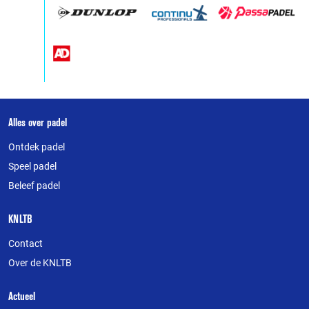
Over
Alles over padel
deze
Ontdek padel
website
Speel padel
Beleef padel
KNLTB
Contact
Over de KNLTB
Actueel