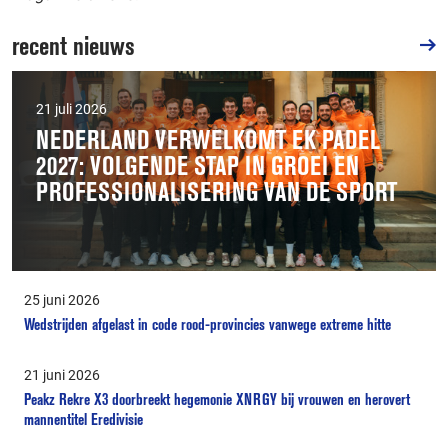
recent nieuws
21 juli 2026
NEDERLAND VERWELKOMT EK PADEL
2027: VOLGENDE STAP IN GROEI EN
PROFESSIONALISERING VAN DE SPORT
25 juni 2026
Wedstrijden afgelast in code rood-provincies vanwege extreme hitte
21 juni 2026
Peakz Rekre X3 doorbreekt hegemonie XNRGY bij vrouwen en herovert
mannentitel Eredivisie