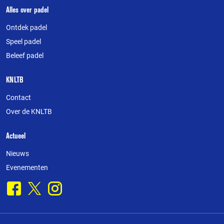
Over
Alles over padel
deze
Ontdek padel
website
Speel padel
Beleef padel
KNLTB
Contact
Over de KNLTB
Actueel
Nieuws
Evenementen
Facebook
X
Instagram