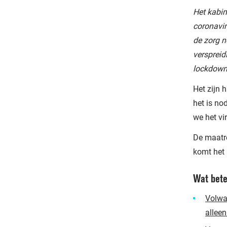
Het kabin
coronavir
de zorg n
verspreid
lockdown
Het zijn 
het is no
we het vi
De maatre
komt het 
Wat bete
Volwa
alleen