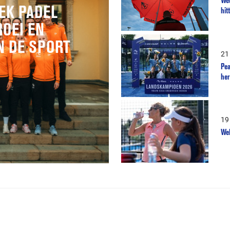
EK PADEL
hit
ROEI EN
N DE SPORT
21
Pe
her
19
Wel