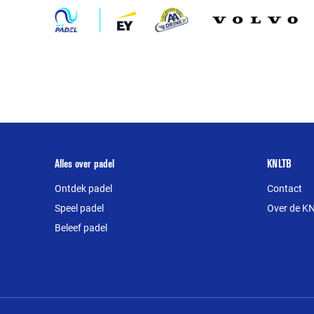
Padel
2027:
volgende
stap
in
groei
en
professionalisering
van
de
Over
Alles over padel
KNLTB
sport
deze
Ontdek padel
Contact
website
Speel padel
Over de K
Beleef padel