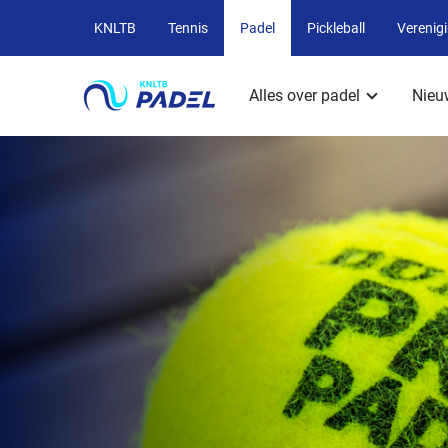
Overige
KNLTB
Tennis
Padel
Pickleball
Verenig
KNLTB
Hoofdmenu
websites
Alles over padel
Nieu