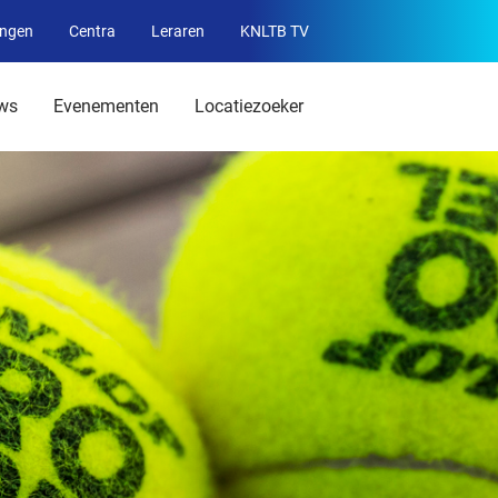
ingen
Centra
Leraren
KNLTB TV
Service
menu
ws
Evenementen
Locatiezoeker