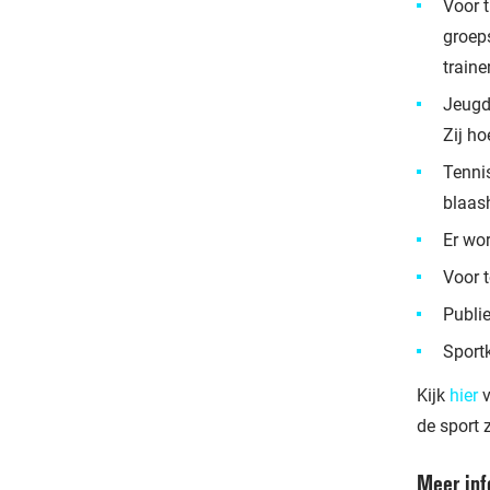
Voor 
groeps
traine
Jeugd 
Zij ho
Tennis
blaas
Er wo
Voor 
Publie
Sportk
Kijk
hier
v
de sport 
Meer inf