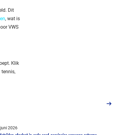
ld. Dit
ten
, wat is
door VWS
ept. Klik
 tennis,
 juni 2026
strijden afgelast in code rood-provincies vanwege extreme