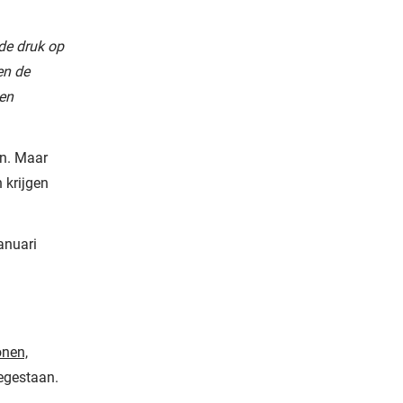
de druk op
en de
een
en. Maar
 krijgen
anuari
onen,
oegestaan.