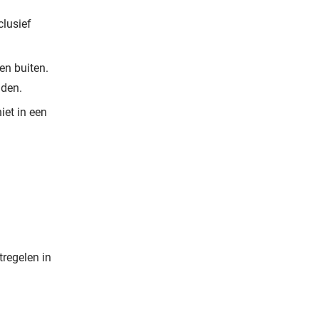
clusief
en buiten.
uden.
iet in een
tregelen in