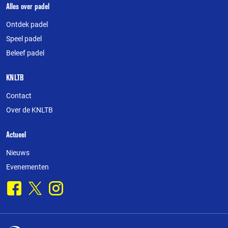
Over
Alles over padel
deze
Ontdek padel
website
Speel padel
Beleef padel
KNLTB
Contact
Over de KNLTB
Actueel
Nieuws
Evenementen
Facebook
X
Instagram