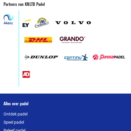
Partners van KNLTB Padel
Over
Alles over padel
deze
Ontdek padel
website
Speel padel
Beleef padel