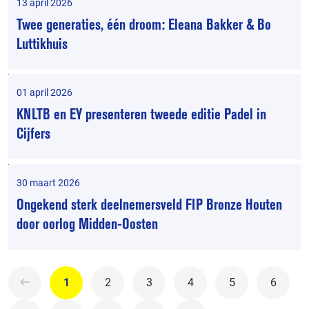
13 april 2026
Twee generaties, één droom: Eleana Bakker & Bo
Luttikhuis
01 april 2026
KNLTB en EY presenteren tweede editie Padel in
Cijfers
30 maart 2026
Ongekend sterk deelnemersveld FIP Bronze Houten
door oorlog Midden-Oosten
1
2
3
4
5
6