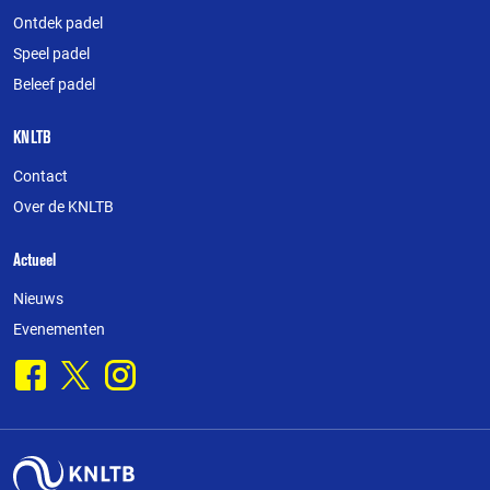
deze
Ontdek padel
website
Speel padel
Beleef padel
KNLTB
Contact
Over de KNLTB
Actueel
Nieuws
Evenementen
Facebook
X
Instagram