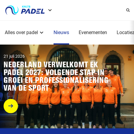
Service
menu
Hoofdmenu
Alles over padel
Nieuws
Evenementen
Locatie
21 juli 2026
NEDERLAND VERWELKOMT EK
PADEL 2027: VOLGENDE STAP IN
GROEI EN PROFESSIONALISERING
VAN DE SPORT