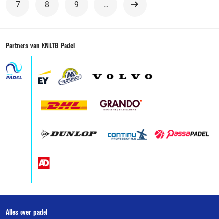
7
8
9
…
Volgende
Partners van KNLTB Padel
Over
Alles over padel