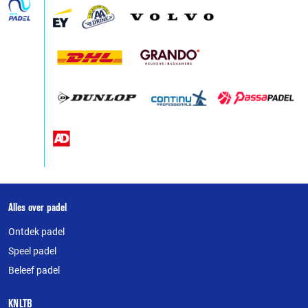
Over
Alles over padel
deze
Ontdek padel
website
Speel padel
Beleef padel
KNLTB