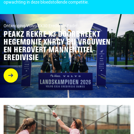
opwachting in deze bloedstollende competitie.
Ontknoping Volvo EX30 Eredivisie Padel
PEAKZ REKRE X3 DOORBREEKT
HEGEMONIE XNRGY BIJ VROUWEN
EN HEROVERT MANNENTITEL
EREDIVISIE