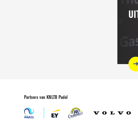
Gerelat
UI
aan
deze
pagina
u
Partners van KNLTB Padel