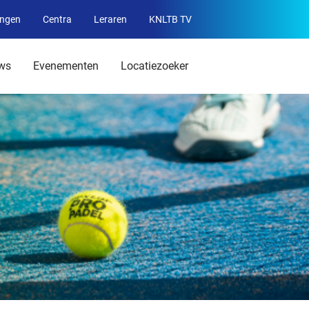
ingen
Centra
Leraren
KNLTB TV
Service
menu
ws
Evenementen
Locatiezoeker