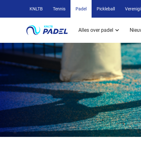
Overige
KNLTB
Tennis
Padel
Pickleball
Verenig
KNLTB
Hoofdmenu
websites
Alles over padel
Nieu