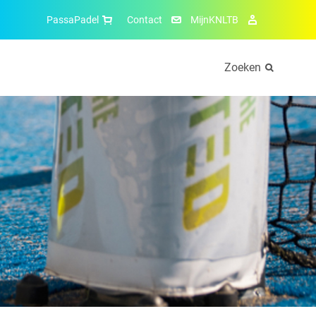
PassaPadel
Contact
MijnKNLTB
Zoeken