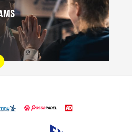
EAMS
eams