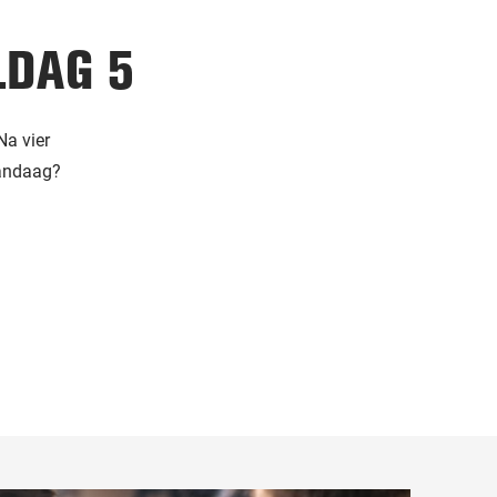
LDAG 5
Na vier
vandaag?