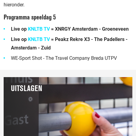
hieronder.
Programma speeldag 5
Live op
KNLTB TV
= XNRGY Amsterdam - Groeneveen
Live op
KNLTB TV
= Peakz Rekre X3 - The Padellers -
Amsterdam - Zuid
WE-Sport Shot - The Travel Company Breda UTPV
Gerelateerd
UITSLAGEN
aan
deze
pagina