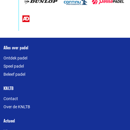
Over
Alles over padel
deze
Ontdek padel
website
Speel padel
Beleef padel
KNLTB
Contact
Over de KNLTB
Actueel