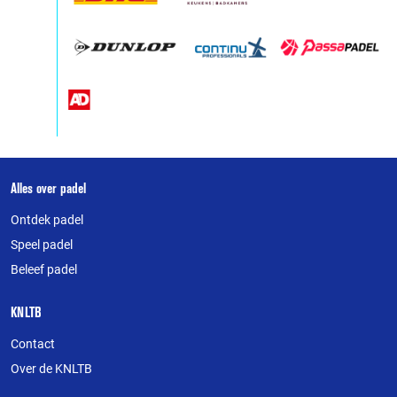
Over
Alles over padel
deze
Ontdek padel
website
Speel padel
Beleef padel
KNLTB
Contact
Over de KNLTB