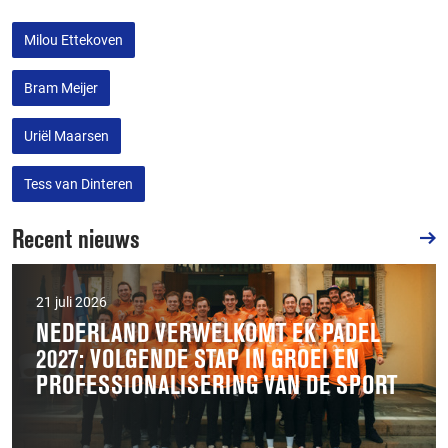
Milou Ettekoven
Bram Meijer
Uriël Maarsen
Tess van Dinteren
Recent nieuws
21 juli 2026
NEDERLAND VERWELKOMT EK PADEL
2027: VOLGENDE STAP IN GROEI EN
PROFESSIONALISERING VAN DE SPORT