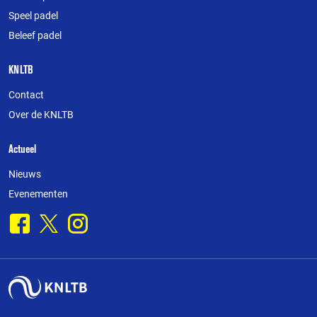
website
Speel padel
Beleef padel
KNLTB
Contact
Over de KNLTB
Actueel
Nieuws
Evenementen
Facebook
X
Instagram