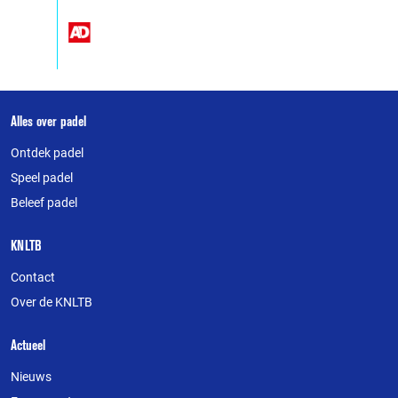
Over
Alles over padel
deze
Ontdek padel
website
Speel padel
Beleef padel
KNLTB
Contact
Over de KNLTB
Actueel
Nieuws