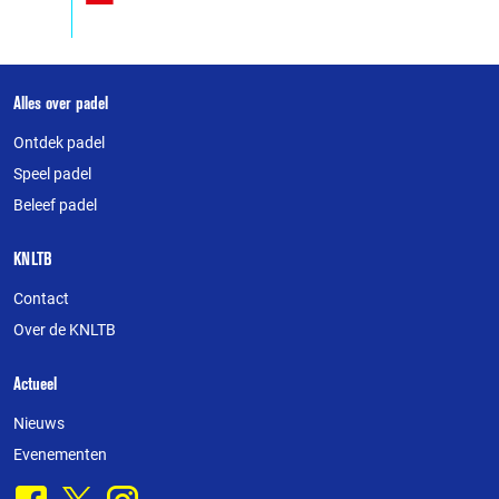
Over
Alles over padel
deze
Ontdek padel
website
Speel padel
Beleef padel
KNLTB
Contact
Over de KNLTB
Actueel
Nieuws
Evenementen
Facebook
X
Instagram