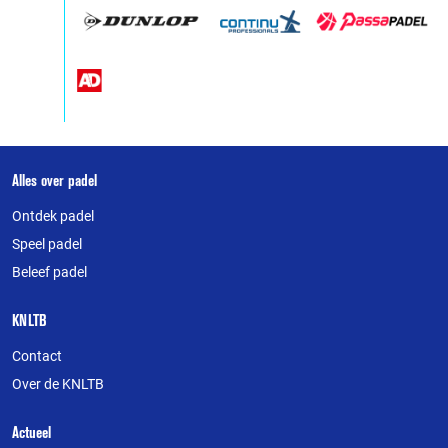
Over
Alles over padel
deze
Ontdek padel
website
Speel padel
Beleef padel
KNLTB
Contact
Over de KNLTB
Actueel