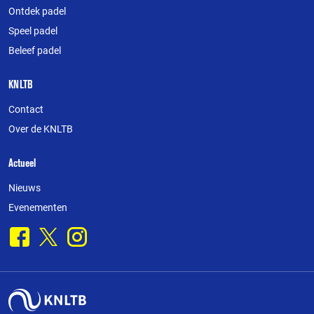
deze
Ontdek padel
website
Speel padel
Beleef padel
KNLTB
Contact
Over de KNLTB
Actueel
Nieuws
Evenementen
Facebook
X
Instagram