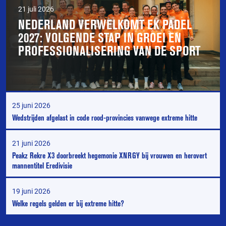
21 juli 2026
NEDERLAND VERWELKOMT EK PADEL
2027: VOLGENDE STAP IN GROEI EN
PROFESSIONALISERING VAN DE SPORT
25 juni 2026
Wedstrijden afgelast in code rood-provincies vanwege extreme hitte
21 juni 2026
Peakz Rekre X3 doorbreekt hegemonie XNRGY bij vrouwen en herovert
mannentitel Eredivisie
19 juni 2026
Welke regels gelden er bij extreme hitte?