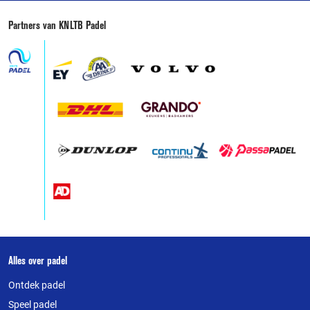
Partners van KNLTB Padel
Over
Alles over padel
deze
Ontdek padel
Speel padel