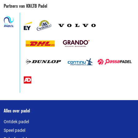
Partners van KNLTB Padel
Over
Alles over padel
deze
Ontdek padel
website
Speel padel