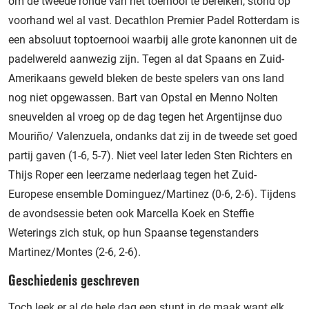
om de tweede ronde van het toernooi te bereiken, stond op
voorhand wel al vast. Decathlon Premier Padel Rotterdam is
een absoluut toptoernooi waarbij alle grote kanonnen uit de
padelwereld aanwezig zijn. Tegen al dat Spaans en Zuid-
Amerikaans geweld bleken de beste spelers van ons land
nog niet opgewassen. Bart van Opstal en Menno Nolten
sneuvelden al vroeg op de dag tegen het Argentijnse duo
Mouriño/ Valenzuela, ondanks dat zij in de tweede set goed
partij gaven (1-6, 5-7). Niet veel later leden Sten Richters en
Thijs Roper een leerzame nederlaag tegen het Zuid-
Europese ensemble Dominguez/Martinez (0-6, 2-6). Tijdens
de avondsessie beten ook Marcella Koek en Steffie
Weterings zich stuk, op hun Spaanse tegenstanders
Martinez/Montes (2-6, 2-6).
Geschiedenis geschreven
Toch leek er al de hele dag een stunt in de maak want elk