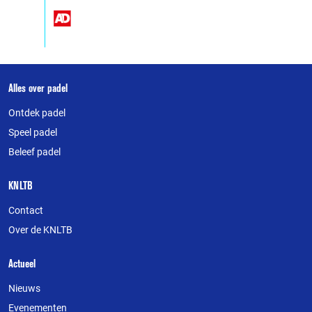
Over
Alles over padel
deze
Ontdek padel
website
Speel padel
Beleef padel
KNLTB
Contact
Over de KNLTB
Actueel
Nieuws
Evenementen