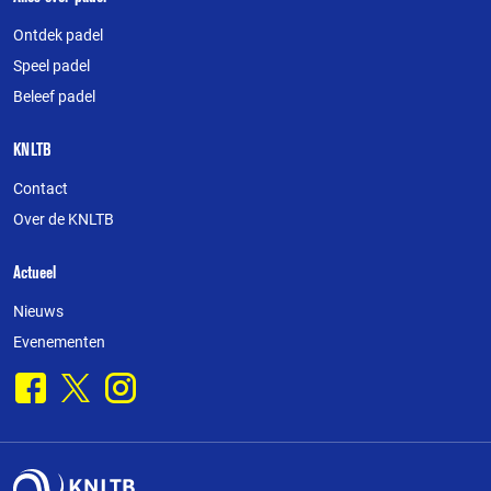
Over
deze
Ontdek padel
website
Speel padel
Beleef padel
KNLTB
Contact
Over de KNLTB
Actueel
Nieuws
Evenementen
Facebook
X
Instagram