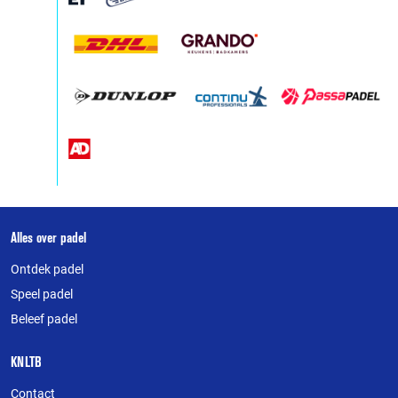
Over
Alles over padel
deze
Ontdek padel
website
Speel padel
Beleef padel
KNLTB
Contact