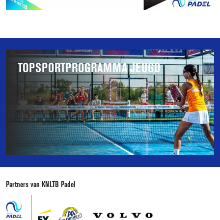
Gerelateerd
TOPSPORTPROGRAMMA JEUGD
aan
deze
pagina
Topsportprogramma
Jeugd
Partners van KNLTB Padel